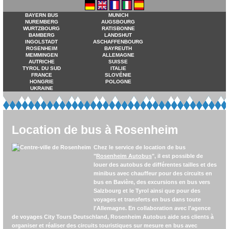
BAYERN BUS
MUNICH
NUREMBERG
AUGSBOURG
WURTZBOURG
RATISBONNE
BAMBERG
LANDSHUT
INGOLSTADT
ASCHAFFENBOURG
ROSENHEIM
BAYREUTH
MEMMINGEN
ALLEMAGNE
AUTRICHE
SUISSE
TYROL DU SUD
ITALIE
FRANCE
SLOVÉNIE
HONGRIE
POLOGNE
UKRAINE
Location de bus à Rosenheim
Chez le service de location de bus
"
Rosenheim Autobus
", il est possible de
louer des autobus de différentes tailles et des
minibus avec chauffeur pour des circuits en
bus en Bavière, des excursions en bus vers
Salzbourg et le Tyrol ainsi que pour des
voyages et transferts en bus dans toute
l'Allemagne. En collaboration avec l'agence
de voyages City Tours Deutschland,
Rosenheim Autobus
aide ses clients à
organiser et réaliser des circuits touristiques sur mesure en bus avec