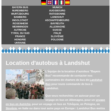
BAYERN BUS
MUNICH
NUREMBERG
AUGSBOURG
WURTZBOURG
RATISBONNE
BAMBERG
LANDSHUT
INGOLSTADT
ASCHAFFENBOURG
ROSENHEIM
BAYREUTH
MEMMINGEN
ALLEMAGNE
AUTRICHE
SUISSE
TYROL DU SUD
ITALIE
FRANCE
SLOVÉNIE
HONGRIE
POLOGNE
UKRAINE
Location d'autobus à Landshut
L'équipe de la location d'autobus "Bayern
Bus" recommande de contacter nos
partenaires de charters de bus de
Landshut
Bus
pour toute commande de bus à
Landshut.
Que vous recherchiez un autocar pour un
voyage en bus en Allemagne, pour un
voyage
en bus en Autriche
, pour un voyage en bus en Tchéquie, en Pologne, en
Slovénie
, en Italie ou dans tout autre pays en Europe :
Landshut Bus
mettra