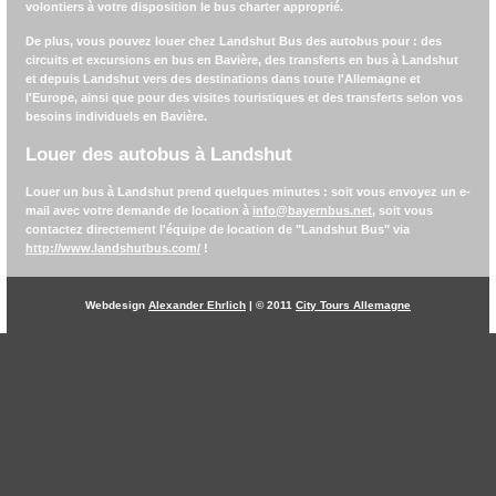
volontiers à votre disposition le bus charter approprié.
De plus, vous pouvez louer chez
Landshut Bus
des autobus pour : des
circuits et excursions en bus en Bavière, des transferts en bus à Landshut
et depuis Landshut vers des destinations dans toute l'Allemagne et
l'Europe, ainsi que pour des visites touristiques et des transferts selon vos
besoins individuels en Bavière.
Louer des autobus à Landshut
Louer un bus à Landshut prend quelques minutes : soit vous envoyez un e-
mail avec votre demande de location à
info@bayernbus.net
, soit vous
contactez directement l'équipe de location de "Landshut Bus" via
http://www.landshutbus.com/
!
Webdesign
Alexander Ehrlich
| © 2011
City Tours Allemagne