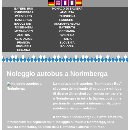
BAYERN BUS
MONACO DI BAVIERA
NORIMBERGA
AUGUSTA
WÜRZBURG
RATISBONA
BAMBERGA
LANDSHUT
INGOLSTADT
ASCHAFFENBURG
ROSENHEIM
BAYREUTH
MEMMINGEN
GERMANIA
AUSTRIA
SVIZZERA
ALTO ADIGE
ITALIA
FRANCIA
SLOVENIA
UNGHERIA
POLONIA
UCRAINA
Noleggio autobus a Norimberga
La mediazione di autobus "
Norimberga Bus
"
si occupa del noleggio di autobus e minibus
di diverse dimensioni con autista per transfer
a Norimberga e in tutta la Baviera, così come
per transfer nazionali e internazionali, gite in
autobus e viaggi in autobus.
Il sito web di
Norimberga Bus
offre, tra l'altro,
informazioni sui seguenti tipi di noleggio autobus a Norimberga, nella
Baviera circostante, nel resto della Germania e altrove in Europa: