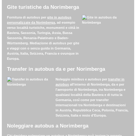
Gite turistiche da Norimberga
Fornitura di autobus per
gite in autobus
personalizzate da Norimberga
, ad esempio
verso località turistiche, monumenti e città in
Baviera, Sassonia, Turingia, Assia, Bassa
Sassonia, Renania-Palatinato e Baden-
Württemberg. Mediazione di autobus per gite
e viaggi con o senza guida in Germania,
Austria, Italia, Svizzera, Francia e ovunque in
Europa.
Transfer in autobus da e per Norimberga
Noleggio minibus e autobus per
transfer in
autobus
all'interno di Norimberga, da e per
l'aeroporto di Norimberga, tra Norimberga e
qualsiasi località della Baviera e di tutta la
Germania, così come per transfer
internazionali tra Norimberga e destinazioni
in Austria, Repubblica Ceca, Polonia, Francia,
Svizzera, Italia e resto d'Europa.
Noleggiare autobus a Norimberga
Chi desidera noleggiare un autobus a Norimberga può inviare la propria