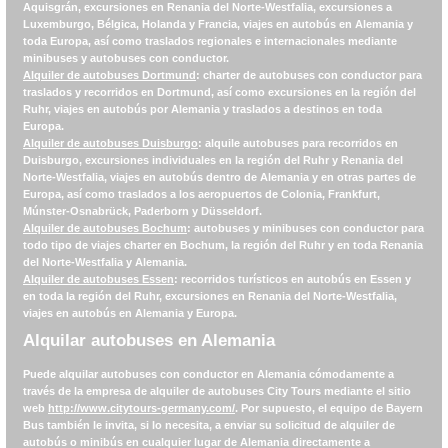
Aquisgrán, excursiones en Renania del Norte-Westfalia, excursiones a
Luxemburgo, Bélgica, Holanda y Francia, viajes en autobús en Alemania y
toda Europa, así como traslados regionales e internacionales mediante
minibuses y autobuses con conductor.
Alquiler de autobuses Dortmund
: charter de autobuses con conductor para
traslados y recorridos en Dortmund, así como excursiones en la región del
Ruhr, viajes en autobús por Alemania y traslados a destinos en toda
Europa.
Alquiler de autobuses Duisburgo
: alquile autobuses para recorridos en
Duisburgo, excursiones individuales en la región del Ruhr y Renania del
Norte-Westfalia, viajes en autobús dentro de Alemania y en otras partes de
Europa, así como traslados a los aeropuertos de Colonia, Frankfurt,
Múnster-Osnabrück, Paderborn y Düsseldorf.
Alquiler de autobuses Bochum
: autobuses y minibuses con conductor para
todo tipo de viajes charter en Bochum, la región del Ruhr y en toda Renania
del Norte-Westfalia y Alemania.
Alquiler de autobuses Essen
: recorridos turísticos en autobús en Essen y
en toda la región del Ruhr, excursiones en Renania del Norte-Westfalia,
viajes en autobús en Alemania y Europa.
Alquilar autobuses en Alemania
Puede alquilar autobuses con conductor en Alemania cómodamente a
través de la empresa de alquiler de autobuses City Tours mediante el sitio
web
http://www.citytours-germany.com/
. Por supuesto, el equipo de
Bayern
Bus
también le invita, si lo necesita, a enviar su solicitud de alquiler de
autobús o minibús en cualquier lugar de Alemania directamente a