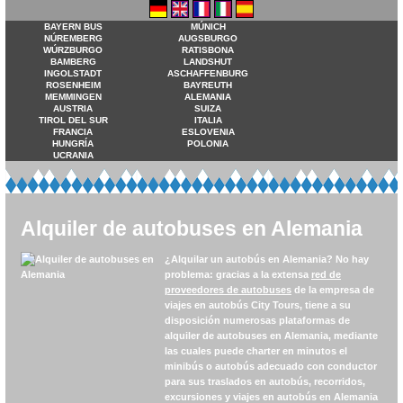
BAYERN BUS
MÚNICH
NÚREMBERG
AUGSBURGO
WÚRZBURGO
RATISBONA
BAMBERG
LANDSHUT
INGOLSTADT
ASCHAFFENBURG
ROSENHEIM
BAYREUTH
MEMMINGEN
ALEMANIA
AUSTRIA
SUIZA
TIROL DEL SUR
ITALIA
FRANCIA
ESLOVENIA
HUNGRÍA
POLONIA
UCRANIA
Alquiler de autobuses en Alemania
¿Alquilar un autobús en Alemania? No hay
problema: gracias a la extensa
red de
proveedores de autobuses
de la empresa de
viajes en autobús City Tours, tiene a su
disposición numerosas plataformas de
alquiler de autobuses en Alemania, mediante
las cuales puede charter en minutos el
minibús o autobús adecuado con conductor
para sus traslados en autobús, recorridos,
excursiones y viajes en autobús en Alemania