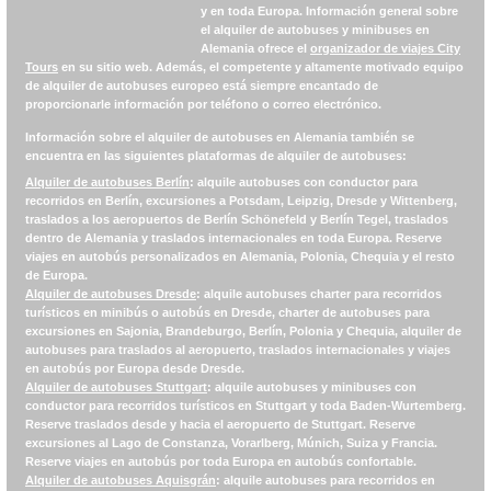
y en toda Europa. Información general sobre
el alquiler de autobuses y minibuses en
Alemania ofrece el
organizador de viajes City
Tours
en su sitio web. Además, el competente y altamente motivado equipo
de alquiler de autobuses europeo está siempre encantado de
proporcionarle información por teléfono o correo electrónico.
Información sobre el alquiler de autobuses en Alemania también se
encuentra en las siguientes plataformas de alquiler de autobuses:
Alquiler de autobuses Berlín
: alquile autobuses con conductor para
recorridos en Berlín, excursiones a Potsdam, Leipzig, Dresde y Wittenberg,
traslados a los aeropuertos de Berlín Schönefeld y Berlín Tegel, traslados
dentro de Alemania y traslados internacionales en toda Europa. Reserve
viajes en autobús personalizados en Alemania, Polonia, Chequia y el resto
de Europa.
Alquiler de autobuses Dresde
: alquile autobuses charter para recorridos
turísticos en minibús o autobús en Dresde, charter de autobuses para
excursiones en Sajonia, Brandeburgo, Berlín, Polonia y Chequia, alquiler de
autobuses para traslados al aeropuerto, traslados internacionales y viajes
en autobús por Europa desde Dresde.
Alquiler de autobuses Stuttgart
: alquile autobuses y minibuses con
conductor para recorridos turísticos en Stuttgart y toda Baden-Wurtemberg.
Reserve traslados desde y hacia el aeropuerto de Stuttgart. Reserve
excursiones al Lago de Constanza, Vorarlberg, Múnich, Suiza y Francia.
Reserve viajes en autobús por toda Europa en autobús confortable.
Alquiler de autobuses Aquisgrán
: alquile autobuses para recorridos en